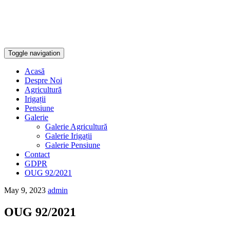
Toggle navigation
Skip
Acasă
to
Despre Noi
content
Agricultură
Irigații
Pensiune
Galerie
Galerie Agricultură
Galerie Irigații
Galerie Pensiune
Contact
GDPR
OUG 92/2021
May 9, 2023
admin
OUG 92/2021